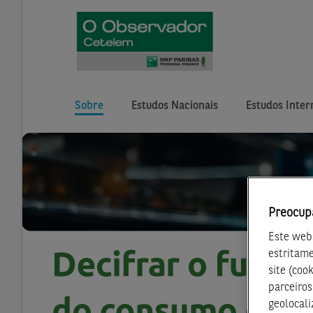
Sobre
Estudos Nacionais
Estudos Inter
Preocup
Este webs
estritame
site (coo
parceiros
geolocali