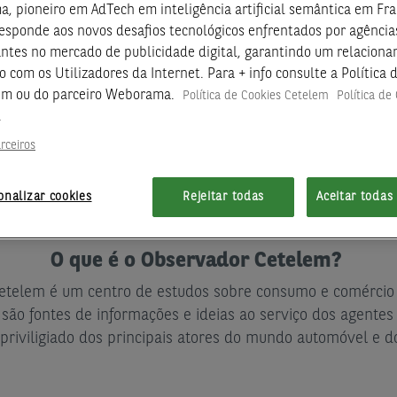
 pioneiro em AdTech em inteligência artificial semântica em Fra
esponde aos novos desafios tecnológicos enfrentados por agências
antes no mercado de publicidade digital, garantindo um relacion
o com os Utilizadores da Internet. Para + info consulte a Política 
em ou do parceiro Weborama.
Política de Cookies Cetelem
Política de
a
rceiros
onalizar cookies
Rejeitar todas
Aceitar todas
O que é o Observador Cetelem?
etelem é um centro de estudos sobre consumo e comércio 
e são fontes de informações e ideias ao serviço dos agent
 priviligiado dos principais atores do mundo automóvel e 