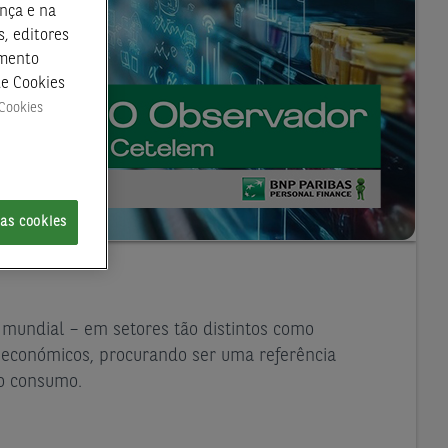
nça e na
, editores
amento
de Cookies
 Cookies
 as cookies
mundial – em setores tão distintos como
es económicos, procurando ser uma referência
do consumo.