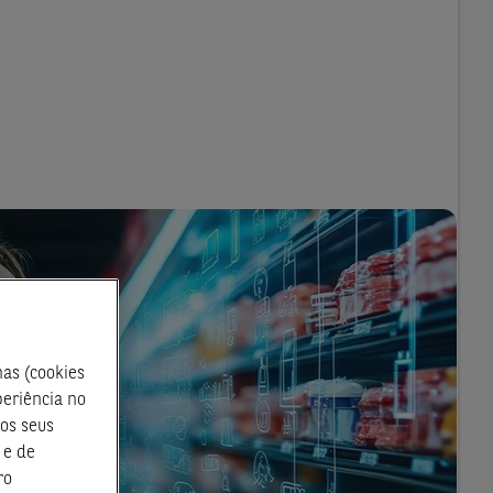
as (cookies
periência no
 os seus
 e de
ro