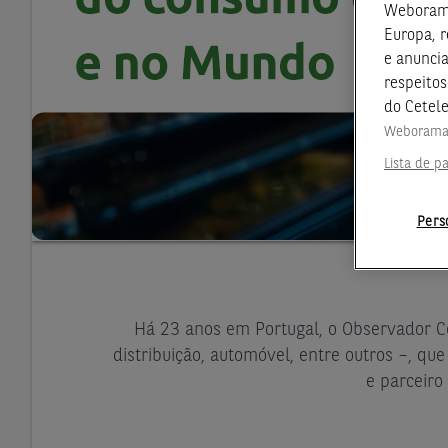
Weborama,
Europa, r
e anunci
respeitos
do Cetel
Weboram
Lista de pa
Pers
Há 23 anos em Portugal, o Observador C
distribuição, automóvel, entre outros –, qu
e parceiro