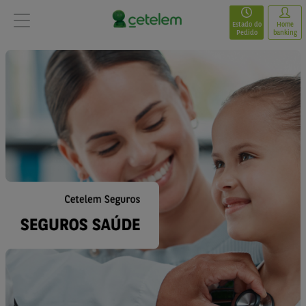
Estado do
Home
Pedido
banking