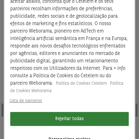
aceitar abaixo, concorda que o Cetelem e os seus
parceiros recolham informações de preferências,
publicidade, redes sociais e de geolocalização para
Consulte a informação abaixo.
efeitos de marketing e fins estatísticos. O nosso
parceiro Weborama, pioneiro em AdTech em
inteligência artificial semântica em França e na Europa,
responde aos novos desafios tecnológicos enfrentados
Coberturas Seguro Proteção Saúde
por agências, editores e anunciantes no mercado de
publicidade digital, garantindo um relacionamento
respeitoso com os Utilizadores da Internet. Para + info
consulte a Política de Cookies do Cetelem ou do
parceiro Weborama.
Política de Cookies Cetelem
Política
Acesso Rede Advance Care
de Cookies Weborama
Rede Médica.
Lista de parceiros
❮
❯
Rede Dentária.
Acesso Rede Advance Care
Rejeitar todas
Rede Bem-estar.
Consultas, exames e análises
Rede Farmácia.