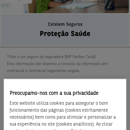
*Este é um seguro da seguradora BNP Paribas Cardif.
Esta informação não dispensa a consulta da informação pré-
contratual e contratual legalmente exigida.
Seguro Proteção Saúde
Preocupamo-nos com a sua privacidade
Este website utiliza cookies para assegurar o bom
Este seguro protege-o a si e à sua família em situações de
funcionamento das páginas (cookies estritamente
doença ou acidente, e permite-lhe acesso a cuidados de
necessários) bem como para otimizar e personalizar a
saúde e bem-estar a preços convencionados e com total
sua experiência no site (cookies analíticos). Ao clicar
comodidade.