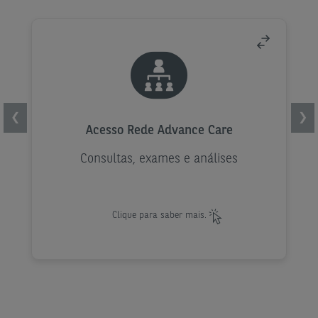
Acesso Rede Advance Care
Rede Médica.
❮
❯
Rede Dentária.
Acesso Rede Advance Care
Rede Bem-estar.
Consultas, exames e análises
Rede de Farmácias.
Rede de Óticas.
Clique para saber mais.