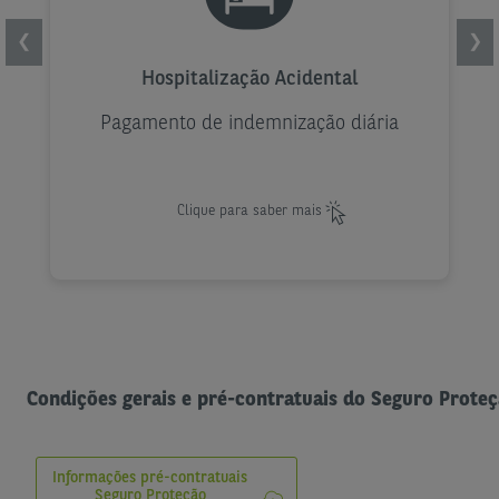
Hospitalização Acidental
❮
❯
Hospitalização Acidental
Pagamento de indemnização diária no
valor de 75€ ou 100€ (na sequência de
Pagamento de indemnização diária
acidente rodoviário) até 180 dias.
Clique para saber mais
Condições gerais e pré-contratuais do Seguro Proteç
Informações pré-contratuais
Seguro Proteção