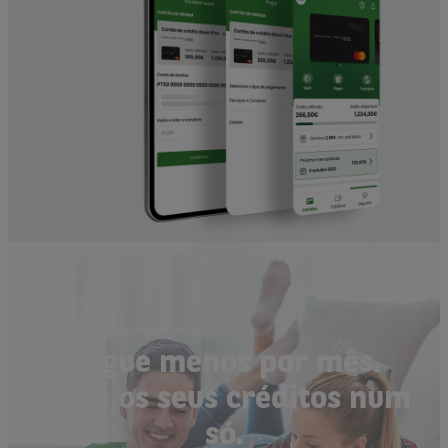
Pague menos por mês.
Junte os seus créditos num
só.