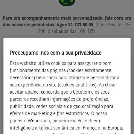
Para um acompanhamento mais personalizado, fale com um
dos nossos especialistas: ligue 21 721 90 05
, dias úteis das 09-
20h, e sábados das 10h-18h.
Preocupamo-nos com a sua privacidade
Este website utiliza cookies para assegurar o bom
IMPACTOS DA TEMPESTADE
funcionamento das páginas (cookies estritamente
KRISTIN. CONTE CONNOSCO.
necessários) bem como para otimizar e personalizar a
Para apoiar os clientes afetados pela tempestade
sua experiência no site (cookies analíticos). Ao clicar
Kristin e fenómenos hidrológicos subsequentes, o
aceitar abaixo, concorda que o Cetelem e os seus
Governo aprovou um prolongamento da moratória. Veja
parceiros recolham informações de preferências,
a informação em detalhe
aqui
. Fale connosco - hoje e
publicidade, redes sociais e de geolocalização para
sempre.
efeitos de marketing e fins estatísticos. O nosso
parceiro Weborama, pioneiro em AdTech em
inteligência artificial semântica em França e na Europa,