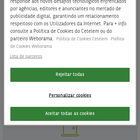
responde aos novos desafios tecnológicos enfrentados
PARA SUA SEGURANÇA,
por agências, editores e anunciantes no mercado de
RECOMENDAMOS:
publicidade digital, garantindo um relacionamento
respeitoso com os Utilizadores da Internet. Para + info
consulte a Política de Cookies do Cetelem ou do
parceiro Weborama.
Política de Cookies Cetelem
Política
de Cookies Weborama
Lista de parceiros
Verifique o domínio/ endereço
dos sites a que acede.
Rejeitar todas
Nunca aceda a links que levem para
endereços estranhos. Qualquer link
Personalizar cookies
para os sites Cetelem deve conter
"https://www.cetelem.pt/".
Aceitar todas as cookies