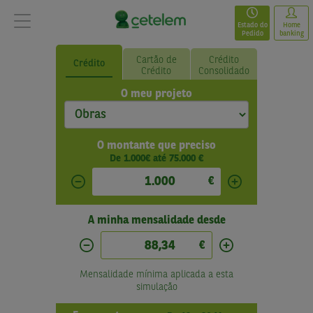
Estado do
Home
Pedido
banking
Cartão de
Crédito
Crédito
Crédito
Consolidado
O meu projeto
O montante que preciso
De
1.000
€ até
75.000
€
A minha mensalidade desde
Mensalidade mínima aplicada a esta
simulação