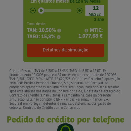
Em quantos meses
De
12
a
36
Meses
1 ano
Taxas desde:
TAN:
10,50%
MTIC:
i
i
1.077,68
€
TAEG:
15,3%
i
Detalhes da simulação
Crédito Pessoal: TAN de 8,50% a 13,43%. TAEG de 9,8% a 15,6%. Ex.
financiamento 10.000€ pago em 84 meses com mensalidade de 160,08€.
TAN: 8,50%, TAEG: 9,8% e MTIC 13.622,72€. Crédito está sujeito à aprovação
pelo BNP Paribas Personal Finance, S.A., Sucursal em Portugal. As
condições apresentadas são uma mera simulação, podendo ser alteradas
após uma análise dos dados do Consumidor e de, à data da celebração do
Contrato de crédito já não vigorar a campanha na base da presente
simulação. Esta não constitui o BNP Paribas Personal Finance, S.A.,
Sucursal em Portugal, detentor da marca Cetelem, na obrigação de
celebrar Contrato de Crédito com o Consumidor.
Pedido de crédito por telefone